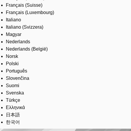
Français (Suisse)
Français (Luxembourg)
Italiano
Italiano (Svizzera)
Magyar
Nederlands
Nederlands (België)
Norsk
Polski
Português
Slovenčina
Suomi
Svenska
Türkçe
Ελληνικά
日本語
한국어