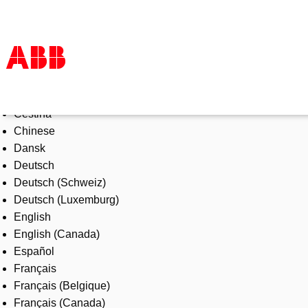
Select Language
Products & Solutions
Čeština
Industries
Chinese
Services
Dansk
About us
Deutsch
Where to buy
Deutsch (Schweiz)
Contact us
Deutsch (Luxemburg)
Careers
English
English (Canada)
Español
Français
Français (Belgique)
Français (Canada)