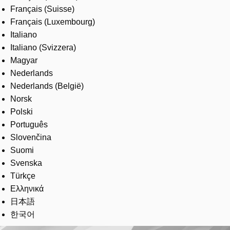
Français (Suisse)
Français (Luxembourg)
Italiano
Italiano (Svizzera)
Magyar
Nederlands
Nederlands (België)
Norsk
Polski
Português
Slovenčina
Suomi
Svenska
Türkçe
Ελληνικά
日本語
한국어