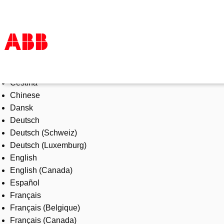
Select Language
Products & Solutions
Čeština
Industries
Chinese
Services
Dansk
About us
Deutsch
Where to buy
Deutsch (Schweiz)
Contact us
Deutsch (Luxemburg)
Careers
English
English (Canada)
Español
Français
Français (Belgique)
Français (Canada)