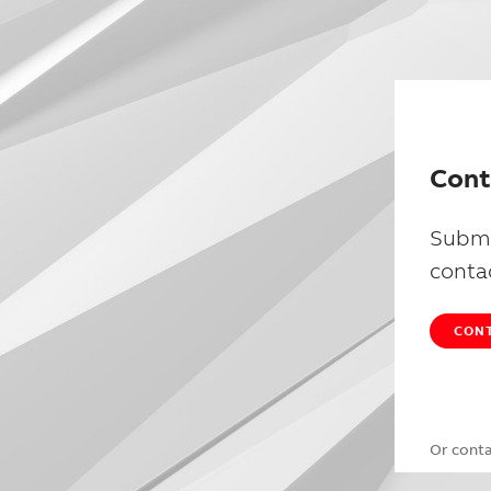
Cont
Submi
conta
CONT
Or cont