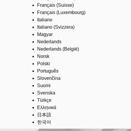
Français (Suisse)
Français (Luxembourg)
Italiano
Italiano (Svizzera)
Magyar
Nederlands
Nederlands (België)
Norsk
Polski
Português
Slovenčina
Suomi
Svenska
Türkçe
Ελληνικά
日本語
한국어