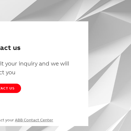
act us
t your inquiry and we will
ct you
ACT US
act your
ABB Contact Center