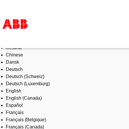
Select Language
Products & Solutions
Čeština
Industries
Chinese
Services
Dansk
About us
Deutsch
Where to buy
Deutsch (Schweiz)
Contact us
Deutsch (Luxemburg)
Careers
English
English (Canada)
Español
Français
Français (Belgique)
Français (Canada)