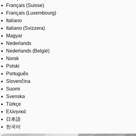
Français (Suisse)
Français (Luxembourg)
Italiano
Italiano (Svizzera)
Magyar
Nederlands
Nederlands (België)
Norsk
Polski
Português
Slovenčina
Suomi
Svenska
Türkçe
Ελληνικά
日本語
한국어