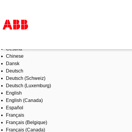
Select Language
Products & Solutions
Čeština
Industries
Chinese
Services
Dansk
About us
Deutsch
Where to buy
Deutsch (Schweiz)
Contact us
Deutsch (Luxemburg)
Careers
English
English (Canada)
Español
Français
Français (Belgique)
Français (Canada)