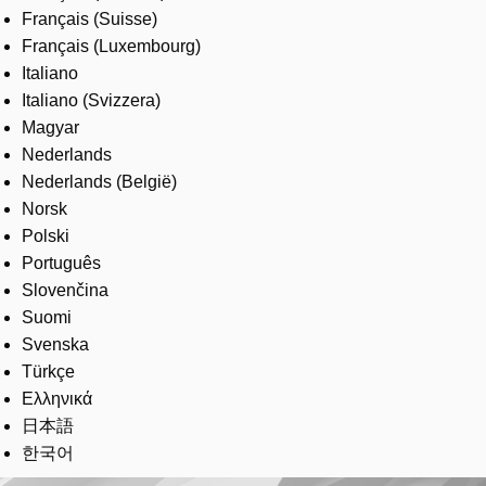
Français (Suisse)
Français (Luxembourg)
Italiano
Italiano (Svizzera)
Magyar
Nederlands
Nederlands (België)
Norsk
Polski
Português
Slovenčina
Suomi
Svenska
Türkçe
Ελληνικά
日本語
한국어