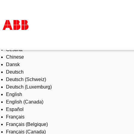
Select Language
Products & Solutions
Čeština
Industries
Chinese
Services
Dansk
About us
Deutsch
Where to buy
Deutsch (Schweiz)
Contact us
Deutsch (Luxemburg)
Careers
English
English (Canada)
Español
Français
Français (Belgique)
Français (Canada)