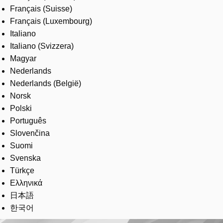
Français (Suisse)
Français (Luxembourg)
Italiano
Italiano (Svizzera)
Magyar
Nederlands
Nederlands (België)
Norsk
Polski
Português
Slovenčina
Suomi
Svenska
Türkçe
Ελληνικά
日本語
한국어