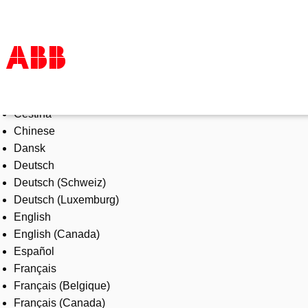
Select Language
Products & Solutions
Čeština
Industries
Chinese
Services
Dansk
About us
Deutsch
Where to buy
Deutsch (Schweiz)
Contact us
Deutsch (Luxemburg)
Careers
English
English (Canada)
Español
Français
Français (Belgique)
Français (Canada)