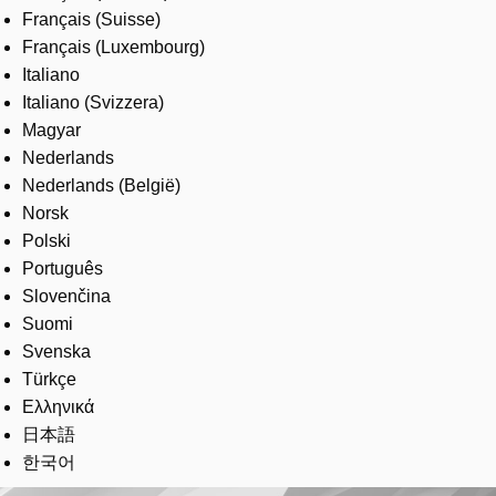
Français (Suisse)
Français (Luxembourg)
Italiano
Italiano (Svizzera)
Magyar
Nederlands
Nederlands (België)
Norsk
Polski
Português
Slovenčina
Suomi
Svenska
Türkçe
Ελληνικά
日本語
한국어