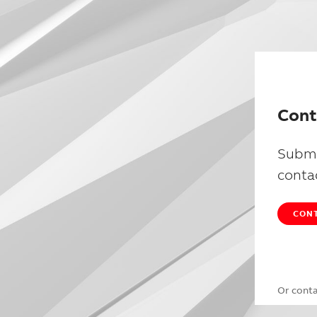
Cont
Submi
conta
CONT
Or cont