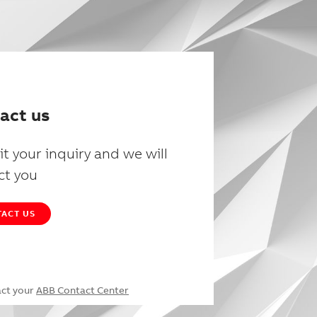
act us
t your inquiry and we will
ct you
ACT US
act your
ABB Contact Center