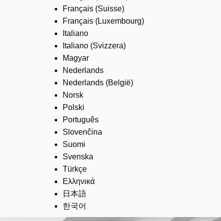
Français (Suisse)
Français (Luxembourg)
Italiano
Italiano (Svizzera)
Magyar
Nederlands
Nederlands (België)
Norsk
Polski
Português
Slovenčina
Suomi
Svenska
Türkçe
Ελληνικά
日本語
한국어