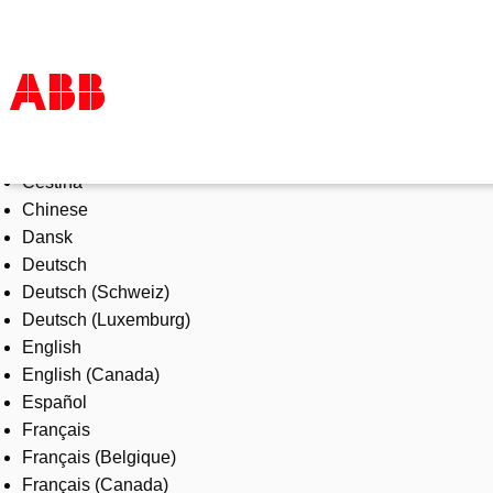
Select Language
Products & Solutions
Čeština
Industries
Chinese
Services
Dansk
About us
Deutsch
Where to buy
Deutsch (Schweiz)
Contact us
Deutsch (Luxemburg)
Careers
English
English (Canada)
Español
Français
Français (Belgique)
Français (Canada)