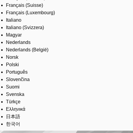
Français (Suisse)
Français (Luxembourg)
Italiano
Italiano (Svizzera)
Magyar
Nederlands
Nederlands (België)
Norsk
Polski
Português
Slovenčina
Suomi
Svenska
Türkçe
Ελληνικά
日本語
한국어