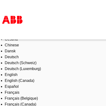
Select Language
Products & Solutions
Čeština
Industries
Chinese
Services
Dansk
About us
Deutsch
Where to buy
Deutsch (Schweiz)
Contact us
Deutsch (Luxemburg)
Careers
English
English (Canada)
Español
Français
Français (Belgique)
Français (Canada)