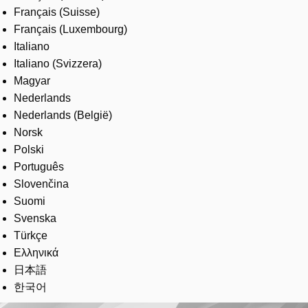
Français (Suisse)
Français (Luxembourg)
Italiano
Italiano (Svizzera)
Magyar
Nederlands
Nederlands (België)
Norsk
Polski
Português
Slovenčina
Suomi
Svenska
Türkçe
Ελληνικά
日本語
한국어