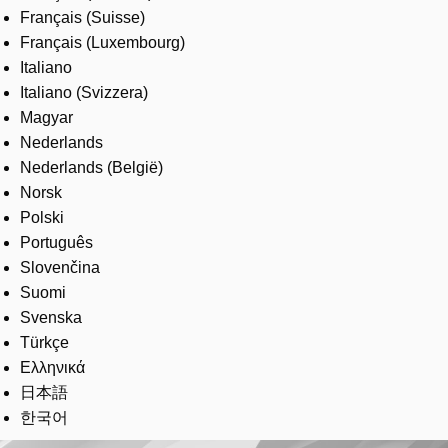
Français (Suisse)
Français (Luxembourg)
Italiano
Italiano (Svizzera)
Magyar
Nederlands
Nederlands (België)
Norsk
Polski
Português
Slovenčina
Suomi
Svenska
Türkçe
Ελληνικά
日本語
한국어