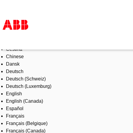
Select Language
Products & Solutions
Čeština
Industries
Chinese
Services
Dansk
About us
Deutsch
Where to buy
Deutsch (Schweiz)
Contact us
Deutsch (Luxemburg)
Careers
English
English (Canada)
Español
Français
Français (Belgique)
Français (Canada)