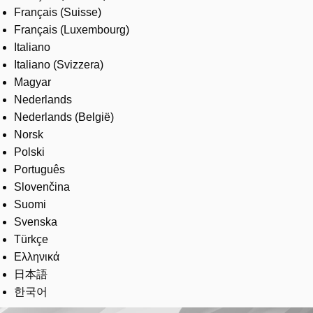
Français (Suisse)
Français (Luxembourg)
Italiano
Italiano (Svizzera)
Magyar
Nederlands
Nederlands (België)
Norsk
Polski
Português
Slovenčina
Suomi
Svenska
Türkçe
Ελληνικά
日本語
한국어