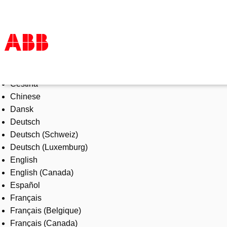
Select Language
Products & Solutions
Čeština
Industries
Chinese
Services
Dansk
About us
Deutsch
Where to buy
Deutsch (Schweiz)
Contact us
Deutsch (Luxemburg)
Careers
English
English (Canada)
Español
Français
Français (Belgique)
Français (Canada)