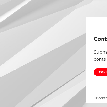
Cont
Submi
conta
CONT
Or cont