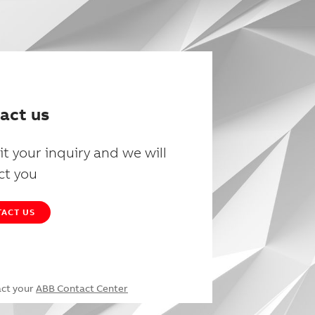
act us
t your inquiry and we will
ct you
ACT US
act your
ABB Contact Center