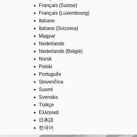
Français (Suisse)
Français (Luxembourg)
Italiano
Italiano (Svizzera)
Magyar
Nederlands
Nederlands (België)
Norsk
Polski
Português
Slovenčina
Suomi
Svenska
Türkçe
Ελληνικά
日本語
한국어