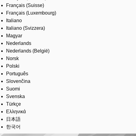
Français (Suisse)
Français (Luxembourg)
Italiano
Italiano (Svizzera)
Magyar
Nederlands
Nederlands (België)
Norsk
Polski
Português
Slovenčina
Suomi
Svenska
Türkçe
Ελληνικά
日本語
한국어