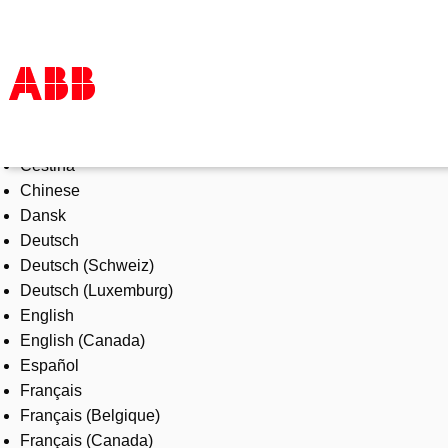
Select Language
Products & Solutions
Čeština
Industries
Chinese
Services
Dansk
About us
Deutsch
Where to buy
Deutsch (Schweiz)
Contact us
Deutsch (Luxemburg)
Careers
English
English (Canada)
Español
Français
Français (Belgique)
Français (Canada)