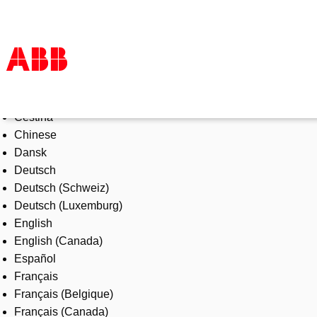
Select Language
Products & Solutions
Čeština
Industries
Chinese
Services
Dansk
About us
Deutsch
Where to buy
Deutsch (Schweiz)
Contact us
Deutsch (Luxemburg)
Careers
English
English (Canada)
Español
Français
Français (Belgique)
Français (Canada)