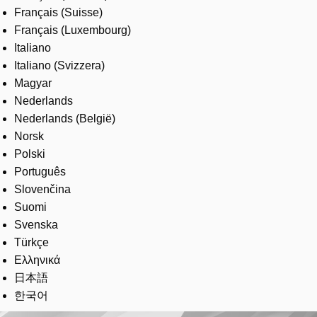
Français (Suisse)
Français (Luxembourg)
Italiano
Italiano (Svizzera)
Magyar
Nederlands
Nederlands (België)
Norsk
Polski
Português
Slovenčina
Suomi
Svenska
Türkçe
Ελληνικά
日本語
한국어