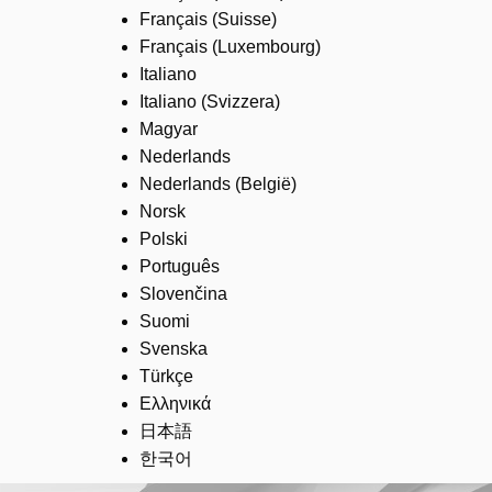
Français (Suisse)
Français (Luxembourg)
Italiano
Italiano (Svizzera)
Magyar
Nederlands
Nederlands (België)
Norsk
Polski
Português
Slovenčina
Suomi
Svenska
Türkçe
Ελληνικά
日本語
한국어