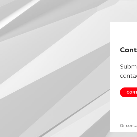
Cont
Submi
conta
CONT
Or cont