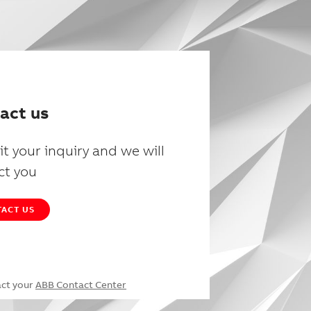
act us
t your inquiry and we will
ct you
ACT US
act your
ABB Contact Center