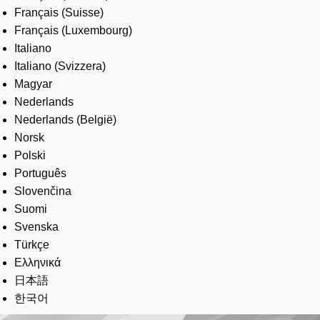
Français (Suisse)
Français (Luxembourg)
Italiano
Italiano (Svizzera)
Magyar
Nederlands
Nederlands (België)
Norsk
Polski
Português
Slovenčina
Suomi
Svenska
Türkçe
Ελληνικά
日本語
한국어