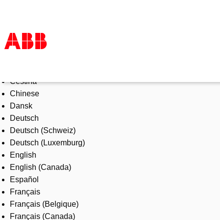
Select Language
Products & Solutions
Čeština
Industries
Chinese
Services
Dansk
About us
Deutsch
Where to buy
Deutsch (Schweiz)
Contact us
Deutsch (Luxemburg)
Careers
English
English (Canada)
Español
Français
Français (Belgique)
Français (Canada)