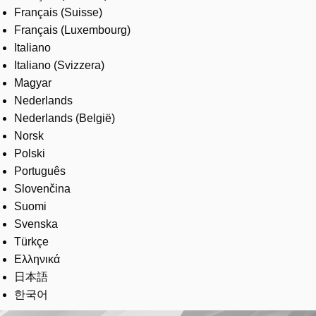
Français (Suisse)
Français (Luxembourg)
Italiano
Italiano (Svizzera)
Magyar
Nederlands
Nederlands (België)
Norsk
Polski
Português
Slovenčina
Suomi
Svenska
Türkçe
Ελληνικά
日本語
한국어