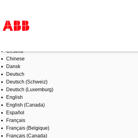
Select Language
Products & Solutions
Čeština
Industries
Chinese
Services
Dansk
About us
Deutsch
Where to buy
Deutsch (Schweiz)
Contact us
Deutsch (Luxemburg)
Careers
English
English (Canada)
Español
Français
Français (Belgique)
Français (Canada)