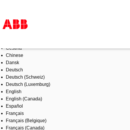
Select Language
Products & Solutions
Čeština
Industries
Chinese
Services
Dansk
About us
Deutsch
Where to buy
Deutsch (Schweiz)
Contact us
Deutsch (Luxemburg)
Careers
English
English (Canada)
Español
Français
Français (Belgique)
Français (Canada)