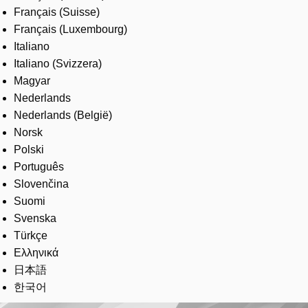
Français (Suisse)
Français (Luxembourg)
Italiano
Italiano (Svizzera)
Magyar
Nederlands
Nederlands (België)
Norsk
Polski
Português
Slovenčina
Suomi
Svenska
Türkçe
Ελληνικά
日本語
한국어