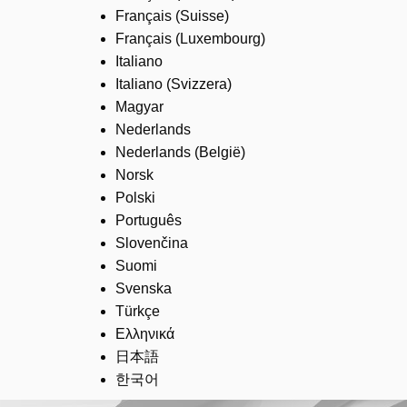
Français (Suisse)
Français (Luxembourg)
Italiano
Italiano (Svizzera)
Magyar
Nederlands
Nederlands (België)
Norsk
Polski
Português
Slovenčina
Suomi
Svenska
Türkçe
Ελληνικά
日本語
한국어