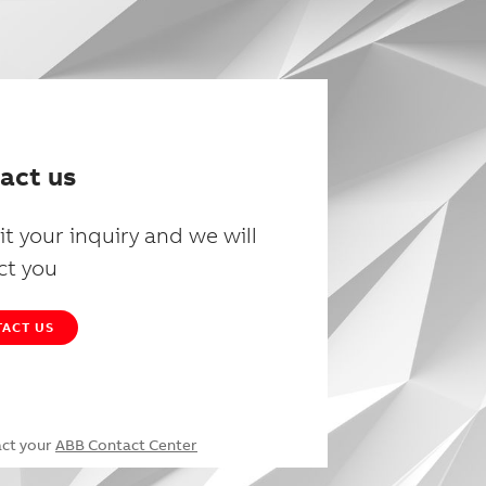
act us
t your inquiry and we will
ct you
ACT US
act your
ABB Contact Center