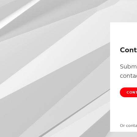
Cont
Submi
conta
CONT
Or cont