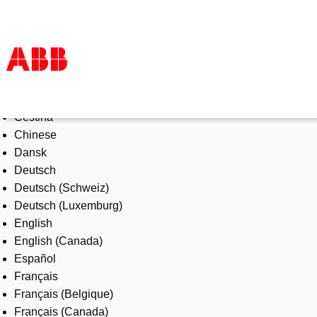
Select Language
Products & Solutions
Čeština
Industries
Chinese
Services
Dansk
About us
Deutsch
Where to buy
Deutsch (Schweiz)
Contact us
Deutsch (Luxemburg)
Careers
English
English (Canada)
Español
Français
Français (Belgique)
Français (Canada)