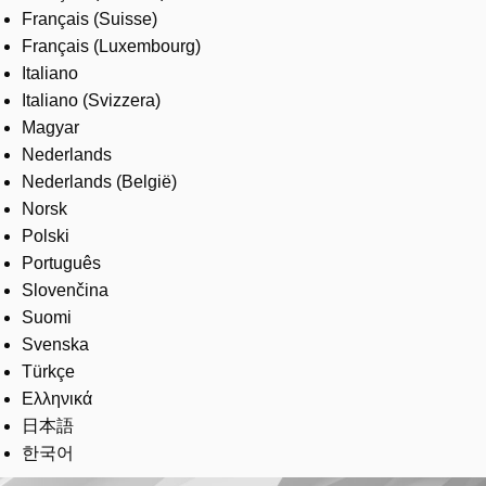
Français (Suisse)
Français (Luxembourg)
Italiano
Italiano (Svizzera)
Magyar
Nederlands
Nederlands (België)
Norsk
Polski
Português
Slovenčina
Suomi
Svenska
Türkçe
Ελληνικά
日本語
한국어