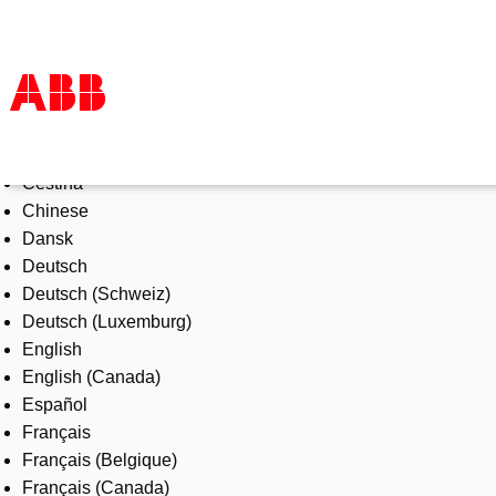
Select Language
Products & Solutions
Čeština
Industries
Chinese
Services
Dansk
About us
Deutsch
Where to buy
Deutsch (Schweiz)
Contact us
Deutsch (Luxemburg)
Careers
English
English (Canada)
Español
Français
Français (Belgique)
Français (Canada)