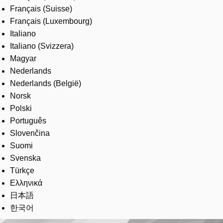
Français (Suisse)
Français (Luxembourg)
Italiano
Italiano (Svizzera)
Magyar
Nederlands
Nederlands (België)
Norsk
Polski
Português
Slovenčina
Suomi
Svenska
Türkçe
Ελληνικά
日本語
한국어