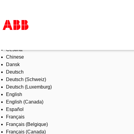
Select Language
Products & Solutions
Čeština
Industries
Chinese
Services
Dansk
About us
Deutsch
Where to buy
Deutsch (Schweiz)
Contact us
Deutsch (Luxemburg)
Careers
English
English (Canada)
Español
Français
Français (Belgique)
Français (Canada)