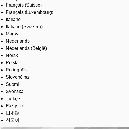
Français (Suisse)
Français (Luxembourg)
Italiano
Italiano (Svizzera)
Magyar
Nederlands
Nederlands (België)
Norsk
Polski
Português
Slovenčina
Suomi
Svenska
Türkçe
Ελληνικά
日本語
한국어