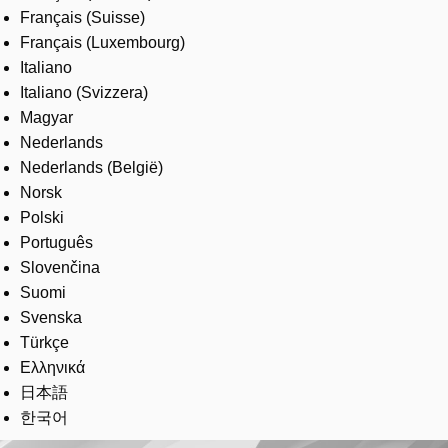
Français (Suisse)
Français (Luxembourg)
Italiano
Italiano (Svizzera)
Magyar
Nederlands
Nederlands (België)
Norsk
Polski
Português
Slovenčina
Suomi
Svenska
Türkçe
Ελληνικά
日本語
한국어