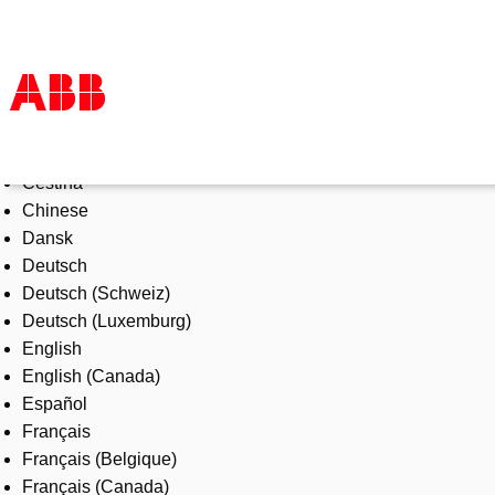
Select Language
Products & Solutions
Čeština
Industries
Chinese
Services
Dansk
About us
Deutsch
Where to buy
Deutsch (Schweiz)
Contact us
Deutsch (Luxemburg)
Careers
English
English (Canada)
Español
Français
Français (Belgique)
Français (Canada)