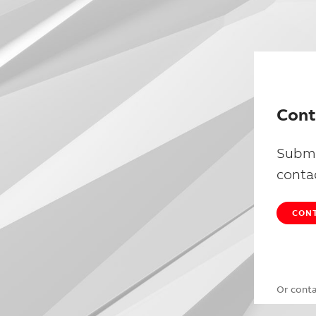
Cont
Submi
conta
CONT
Or cont