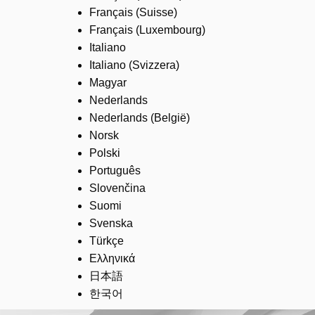
Français (Suisse)
Français (Luxembourg)
Italiano
Italiano (Svizzera)
Magyar
Nederlands
Nederlands (België)
Norsk
Polski
Português
Slovenčina
Suomi
Svenska
Türkçe
Ελληνικά
日本語
한국어