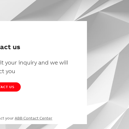
act us
t your inquiry and we will
ct you
ACT US
act your
ABB Contact Center