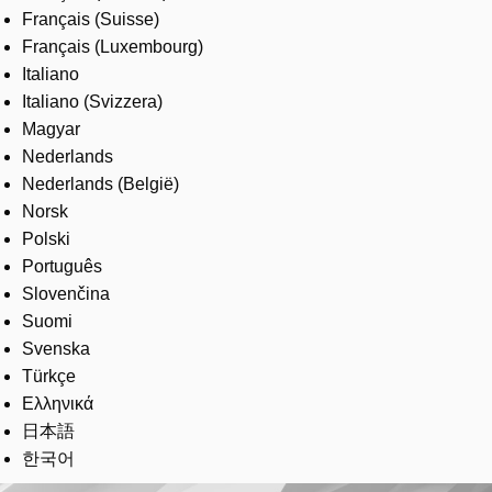
Français (Suisse)
Français (Luxembourg)
Italiano
Italiano (Svizzera)
Magyar
Nederlands
Nederlands (België)
Norsk
Polski
Português
Slovenčina
Suomi
Svenska
Türkçe
Ελληνικά
日本語
한국어