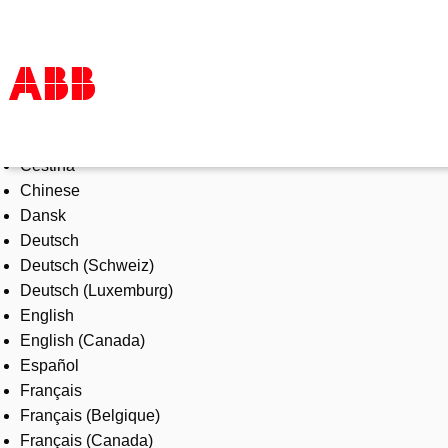
Select Language
Products & Solutions
Čeština
Industries
Chinese
Services
Dansk
About us
Deutsch
Where to buy
Deutsch (Schweiz)
Contact us
Deutsch (Luxemburg)
Careers
English
English (Canada)
Español
Français
Français (Belgique)
Français (Canada)