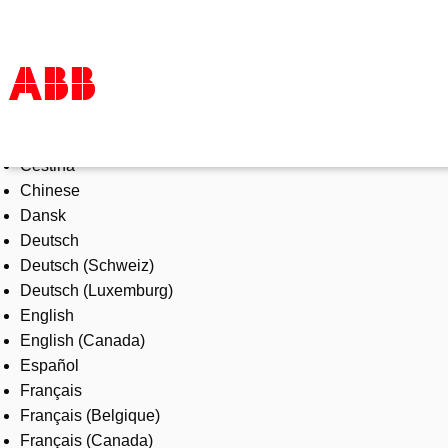
Select Language
Products & Solutions
Čeština
Industries
Chinese
Services
Dansk
About us
Deutsch
Where to buy
Deutsch (Schweiz)
Contact us
Deutsch (Luxemburg)
Careers
English
English (Canada)
Español
Français
Français (Belgique)
Français (Canada)