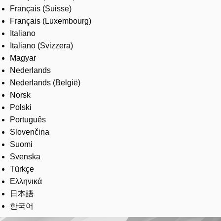
Français (Suisse)
Français (Luxembourg)
Italiano
Italiano (Svizzera)
Magyar
Nederlands
Nederlands (België)
Norsk
Polski
Português
Slovenčina
Suomi
Svenska
Türkçe
Ελληνικά
日本語
한국어