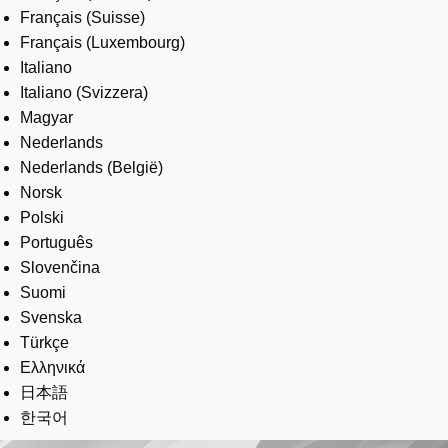
Français (Suisse)
Français (Luxembourg)
Italiano
Italiano (Svizzera)
Magyar
Nederlands
Nederlands (België)
Norsk
Polski
Português
Slovenčina
Suomi
Svenska
Türkçe
Ελληνικά
日本語
한국어