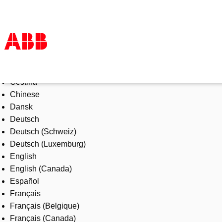
Select Language
Products & Solutions
Čeština
Industries
Chinese
Services
Dansk
About us
Deutsch
Where to buy
Deutsch (Schweiz)
Contact us
Deutsch (Luxemburg)
Careers
English
English (Canada)
Español
Français
Français (Belgique)
Français (Canada)