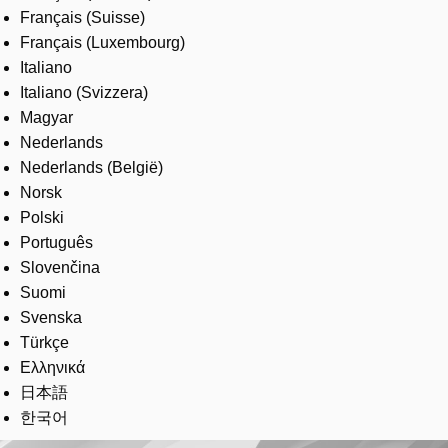
Français (Suisse)
Français (Luxembourg)
Italiano
Italiano (Svizzera)
Magyar
Nederlands
Nederlands (België)
Norsk
Polski
Português
Slovenčina
Suomi
Svenska
Türkçe
Ελληνικά
日本語
한국어