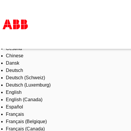
Select Language
Products & Solutions
Čeština
Industries
Chinese
Services
Dansk
About us
Deutsch
Where to buy
Deutsch (Schweiz)
Contact us
Deutsch (Luxemburg)
Careers
English
English (Canada)
Español
Français
Français (Belgique)
Français (Canada)