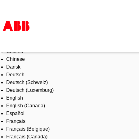
Select Language
Products & Solutions
Čeština
Industries
Chinese
Services
Dansk
About us
Deutsch
Where to buy
Deutsch (Schweiz)
Contact us
Deutsch (Luxemburg)
Careers
English
English (Canada)
Español
Français
Français (Belgique)
Français (Canada)