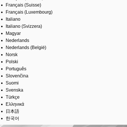
Français (Suisse)
Français (Luxembourg)
Italiano
Italiano (Svizzera)
Magyar
Nederlands
Nederlands (België)
Norsk
Polski
Português
Slovenčina
Suomi
Svenska
Türkçe
Ελληνικά
日本語
한국어