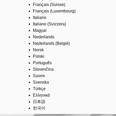
Français (Suisse)
Français (Luxembourg)
Italiano
Italiano (Svizzera)
Magyar
Nederlands
Nederlands (België)
Norsk
Polski
Português
Slovenčina
Suomi
Svenska
Türkçe
Ελληνικά
日本語
한국어