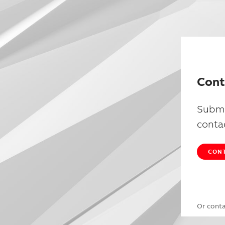
Cont
Submi
conta
CONT
Or cont