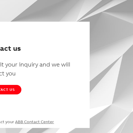
act us
t your inquiry and we will
ct you
ACT US
act your
ABB Contact Center