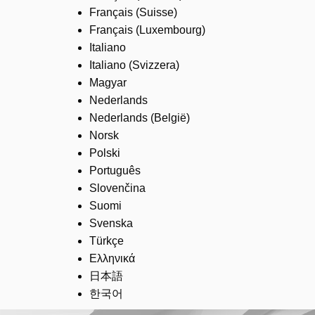
Français (Suisse)
Français (Luxembourg)
Italiano
Italiano (Svizzera)
Magyar
Nederlands
Nederlands (België)
Norsk
Polski
Português
Slovenčina
Suomi
Svenska
Türkçe
Ελληνικά
日本語
한국어