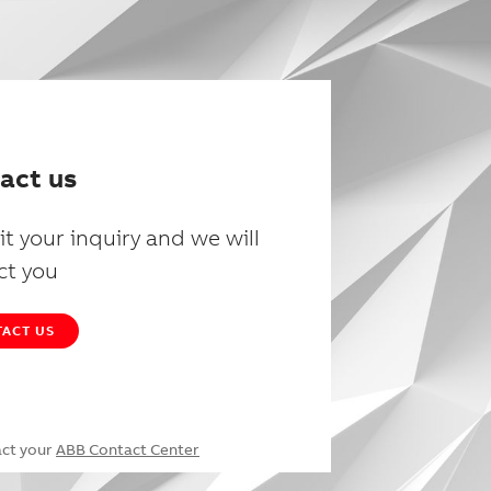
act us
t your inquiry and we will
ct you
ACT US
act your
ABB Contact Center