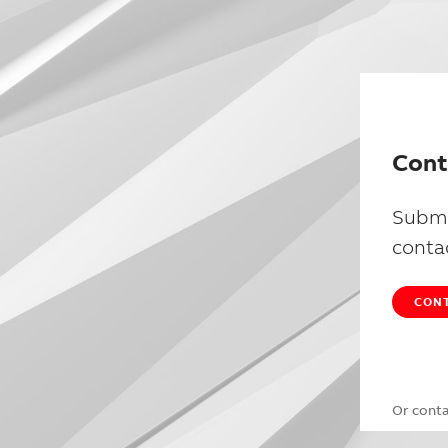
Cont
Submi
conta
CONT
Or cont