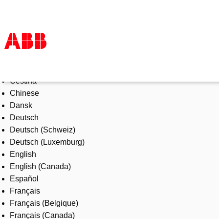
Select Language
Products & Solutions
Čeština
Industries
Chinese
Services
Dansk
About us
Deutsch
Where to buy
Deutsch (Schweiz)
Contact us
Deutsch (Luxemburg)
Careers
English
English (Canada)
Español
Français
Français (Belgique)
Français (Canada)