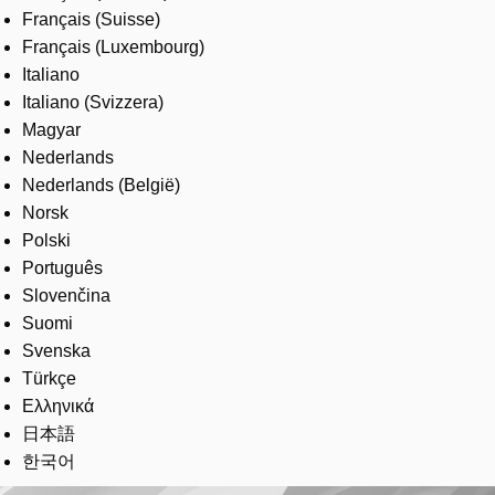
Français (Suisse)
Français (Luxembourg)
Italiano
Italiano (Svizzera)
Magyar
Nederlands
Nederlands (België)
Norsk
Polski
Português
Slovenčina
Suomi
Svenska
Türkçe
Ελληνικά
日本語
한국어