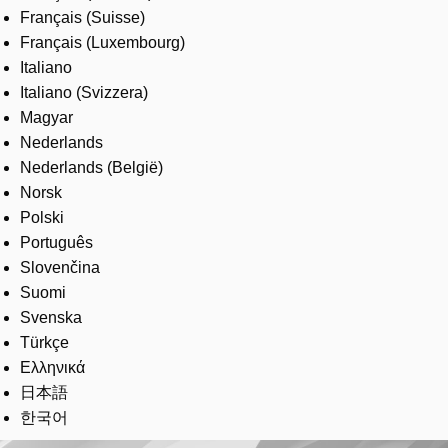
Français (Suisse)
Français (Luxembourg)
Italiano
Italiano (Svizzera)
Magyar
Nederlands
Nederlands (België)
Norsk
Polski
Português
Slovenčina
Suomi
Svenska
Türkçe
Ελληνικά
日本語
한국어