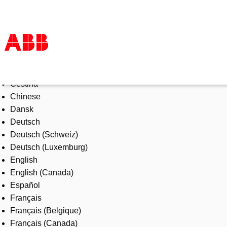
Select Language
Products & Solutions
Čeština
Industries
Chinese
Services
Dansk
About us
Deutsch
Where to buy
Deutsch (Schweiz)
Contact us
Deutsch (Luxemburg)
Careers
English
English (Canada)
Español
Français
Français (Belgique)
Français (Canada)