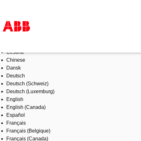
Select Language
Products & Solutions
Čeština
Industries
Chinese
Services
Dansk
About us
Deutsch
Where to buy
Deutsch (Schweiz)
Contact us
Deutsch (Luxemburg)
Careers
English
English (Canada)
Español
Français
Français (Belgique)
Français (Canada)