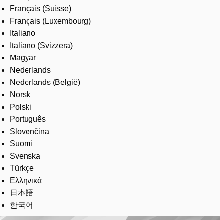
Français (Suisse)
Français (Luxembourg)
Italiano
Italiano (Svizzera)
Magyar
Nederlands
Nederlands (België)
Norsk
Polski
Português
Slovenčina
Suomi
Svenska
Türkçe
Ελληνικά
日本語
한국어