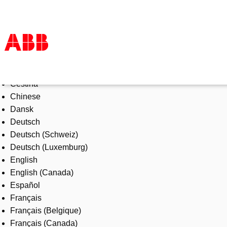
Select Language
Products & Solutions
Čeština
Industries
Chinese
Services
Dansk
About us
Deutsch
Where to buy
Deutsch (Schweiz)
Contact us
Deutsch (Luxemburg)
Careers
English
English (Canada)
Español
Français
Français (Belgique)
Français (Canada)