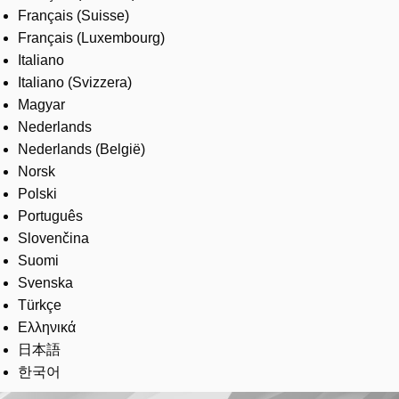
Français (Suisse)
Français (Luxembourg)
Italiano
Italiano (Svizzera)
Magyar
Nederlands
Nederlands (België)
Norsk
Polski
Português
Slovenčina
Suomi
Svenska
Türkçe
Ελληνικά
日本語
한국어