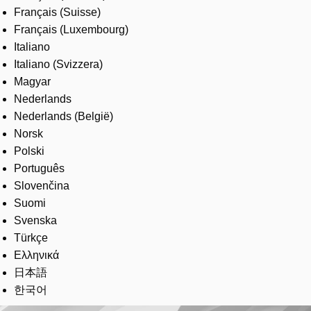
Français (Suisse)
Français (Luxembourg)
Italiano
Italiano (Svizzera)
Magyar
Nederlands
Nederlands (België)
Norsk
Polski
Português
Slovenčina
Suomi
Svenska
Türkçe
Ελληνικά
日本語
한국어