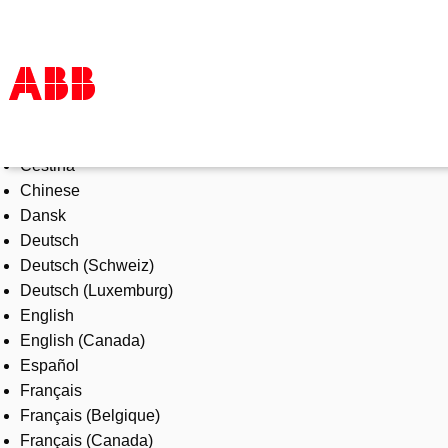
Select Language
Products & Solutions
Čeština
Industries
Chinese
Services
Dansk
About us
Deutsch
Where to buy
Deutsch (Schweiz)
Contact us
Deutsch (Luxemburg)
Careers
English
English (Canada)
Español
Français
Français (Belgique)
Français (Canada)