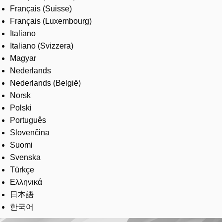
Français (Suisse)
Français (Luxembourg)
Italiano
Italiano (Svizzera)
Magyar
Nederlands
Nederlands (België)
Norsk
Polski
Português
Slovenčina
Suomi
Svenska
Türkçe
Ελληνικά
日本語
한국어