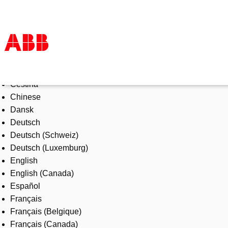
Select Language
Products & Solutions
Čeština
Industries
Chinese
Services
Dansk
About us
Deutsch
Where to buy
Deutsch (Schweiz)
Contact us
Deutsch (Luxemburg)
Careers
English
English (Canada)
Español
Français
Français (Belgique)
Français (Canada)