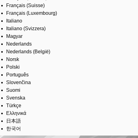
Français (Suisse)
Français (Luxembourg)
Italiano
Italiano (Svizzera)
Magyar
Nederlands
Nederlands (België)
Norsk
Polski
Português
Slovenčina
Suomi
Svenska
Türkçe
Ελληνικά
日本語
한국어