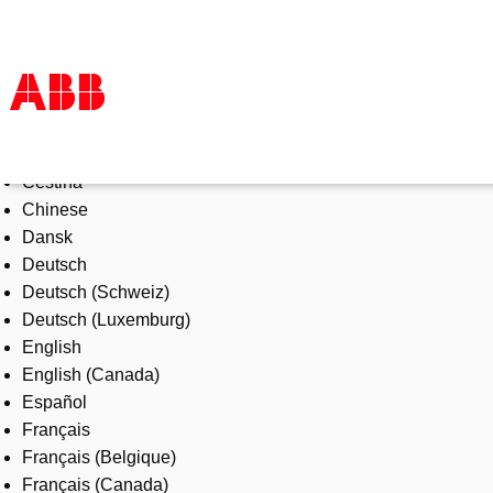
Select Language
Products & Solutions
Čeština
Industries
Chinese
Services
Dansk
About us
Deutsch
Where to buy
Deutsch (Schweiz)
Contact us
Deutsch (Luxemburg)
Careers
English
English (Canada)
Español
Français
Français (Belgique)
Français (Canada)