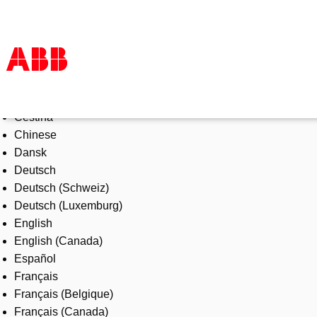
Select Language
Products & Solutions
Čeština
Industries
Chinese
Services
Dansk
About us
Deutsch
Where to buy
Deutsch (Schweiz)
Contact us
Deutsch (Luxemburg)
Careers
English
English (Canada)
Español
Français
Français (Belgique)
Français (Canada)