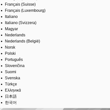
Français (Suisse)
Français (Luxembourg)
Italiano
Italiano (Svizzera)
Magyar
Nederlands
Nederlands (België)
Norsk
Polski
Português
Slovenčina
Suomi
Svenska
Türkçe
Ελληνικά
日本語
한국어