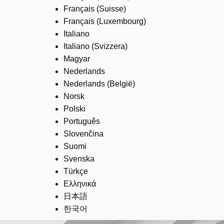
Français (Suisse)
Français (Luxembourg)
Italiano
Italiano (Svizzera)
Magyar
Nederlands
Nederlands (België)
Norsk
Polski
Português
Slovenčina
Suomi
Svenska
Türkçe
Ελληνικά
日本語
한국어