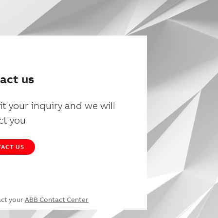
act us
t your inquiry and we will
ct you
ACT US
act your
ABB Contact Center