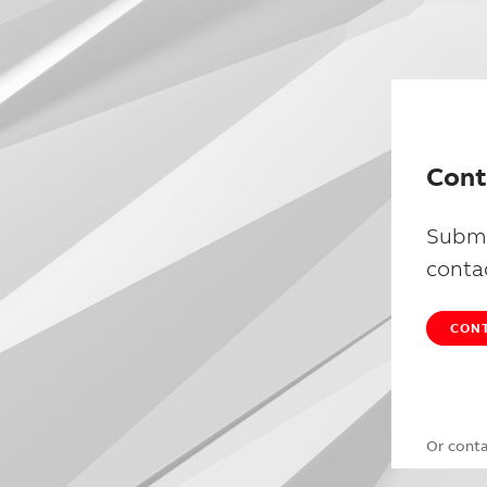
Cont
Submi
conta
CONT
Or cont