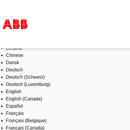
Select Language
Products & Solutions
Čeština
Industries
Chinese
Services
Dansk
About us
Deutsch
Where to buy
Deutsch (Schweiz)
Contact us
Deutsch (Luxemburg)
Careers
English
English (Canada)
Español
Français
Français (Belgique)
Français (Canada)