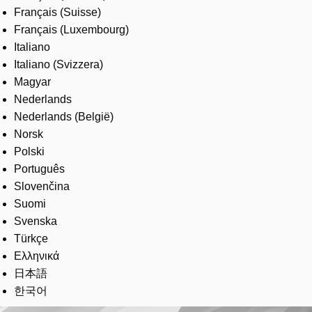
Français (Suisse)
Français (Luxembourg)
Italiano
Italiano (Svizzera)
Magyar
Nederlands
Nederlands (België)
Norsk
Polski
Português
Slovenčina
Suomi
Svenska
Türkçe
Ελληνικά
日本語
한국어