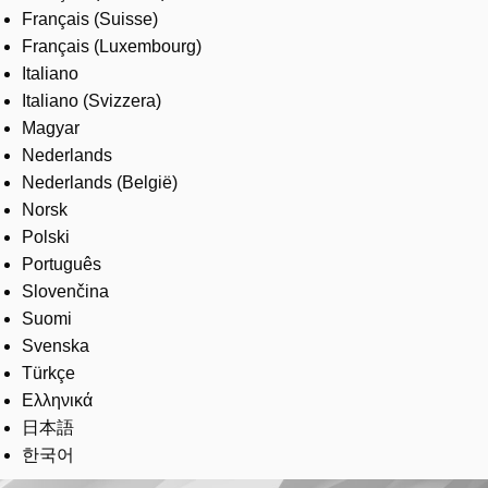
Français (Suisse)
Français (Luxembourg)
Italiano
Italiano (Svizzera)
Magyar
Nederlands
Nederlands (België)
Norsk
Polski
Português
Slovenčina
Suomi
Svenska
Türkçe
Ελληνικά
日本語
한국어