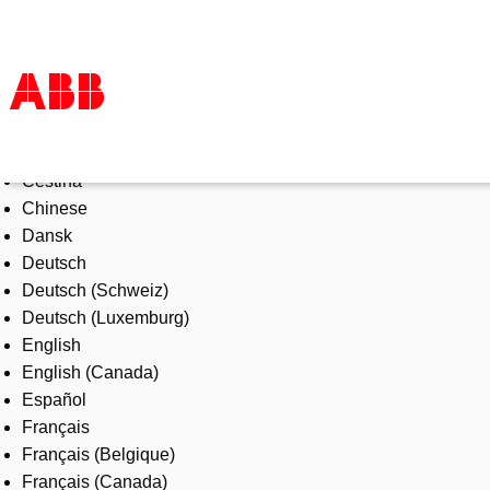
Select Language
Products & Solutions
Čeština
Industries
Chinese
Services
Dansk
About us
Deutsch
Where to buy
Deutsch (Schweiz)
Contact us
Deutsch (Luxemburg)
Careers
English
English (Canada)
Español
Français
Français (Belgique)
Français (Canada)