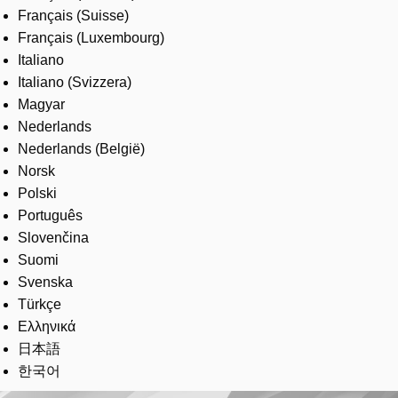
Français (Suisse)
Français (Luxembourg)
Italiano
Italiano (Svizzera)
Magyar
Nederlands
Nederlands (België)
Norsk
Polski
Português
Slovenčina
Suomi
Svenska
Türkçe
Ελληνικά
日本語
한국어