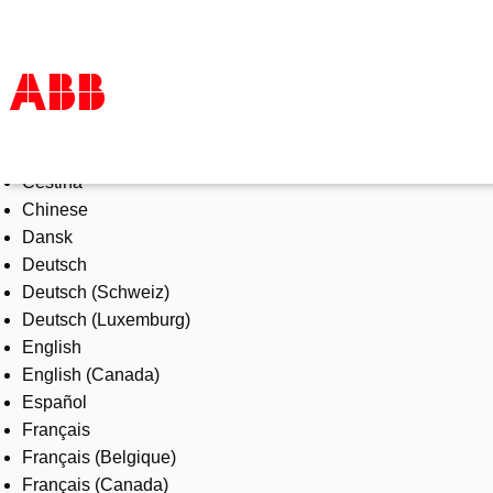
Select Language
Products & Solutions
Čeština
Industries
Chinese
Services
Dansk
About us
Deutsch
Where to buy
Deutsch (Schweiz)
Contact us
Deutsch (Luxemburg)
Careers
English
English (Canada)
Español
Français
Français (Belgique)
Français (Canada)