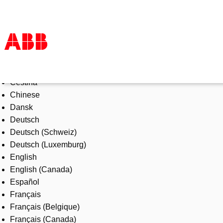
Select Language
Products & Solutions
Čeština
Industries
Chinese
Services
Dansk
About us
Deutsch
Where to buy
Deutsch (Schweiz)
Contact us
Deutsch (Luxemburg)
Careers
English
English (Canada)
Español
Français
Français (Belgique)
Français (Canada)