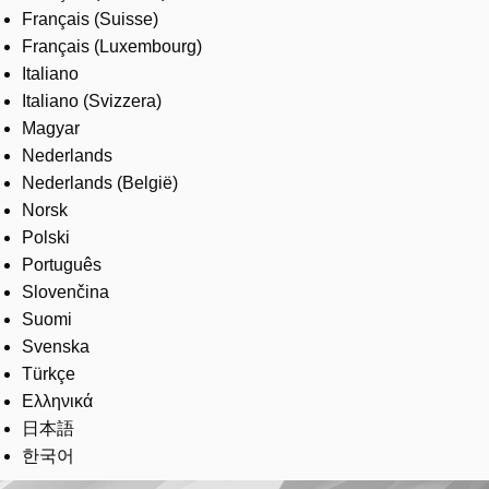
Français (Suisse)
Français (Luxembourg)
Italiano
Italiano (Svizzera)
Magyar
Nederlands
Nederlands (België)
Norsk
Polski
Português
Slovenčina
Suomi
Svenska
Türkçe
Ελληνικά
日本語
한국어