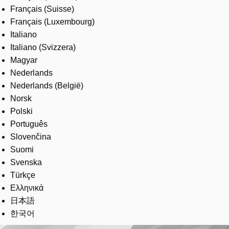
Français (Suisse)
Français (Luxembourg)
Italiano
Italiano (Svizzera)
Magyar
Nederlands
Nederlands (België)
Norsk
Polski
Português
Slovenčina
Suomi
Svenska
Türkçe
Ελληνικά
日本語
한국어