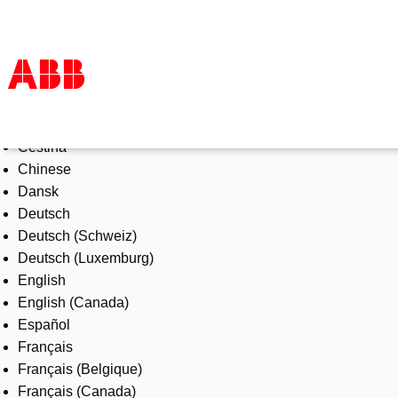
Select Language
Products & Solutions
Čeština
Industries
Chinese
Services
Dansk
About us
Deutsch
Where to buy
Deutsch (Schweiz)
Contact us
Deutsch (Luxemburg)
Careers
English
English (Canada)
Español
Français
Français (Belgique)
Français (Canada)