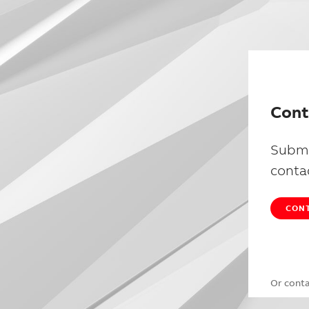
Cont
Submi
conta
CONT
Or cont