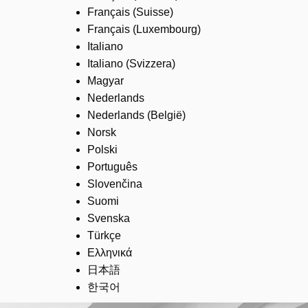
Français (Suisse)
Français (Luxembourg)
Italiano
Italiano (Svizzera)
Magyar
Nederlands
Nederlands (België)
Norsk
Polski
Português
Slovenčina
Suomi
Svenska
Türkçe
Ελληνικά
日本語
한국어