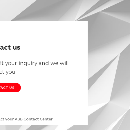
act us
t your inquiry and we will
ct you
ACT US
act your
ABB Contact Center