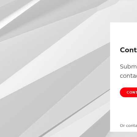
Cont
Submi
conta
CONT
Or cont