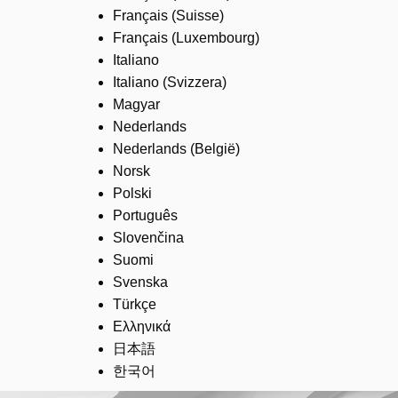
Français (Suisse)
Français (Luxembourg)
Italiano
Italiano (Svizzera)
Magyar
Nederlands
Nederlands (België)
Norsk
Polski
Português
Slovenčina
Suomi
Svenska
Türkçe
Ελληνικά
日本語
한국어