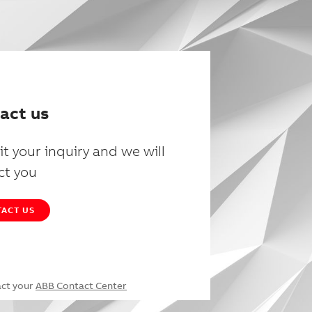
act us
t your inquiry and we will
ct you
ACT US
act your
ABB Contact Center