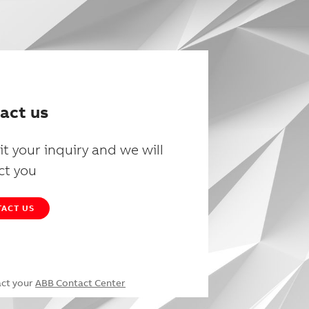
act us
t your inquiry and we will
ct you
ACT US
act your
ABB Contact Center