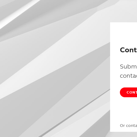
Cont
Submi
conta
CONT
Or cont