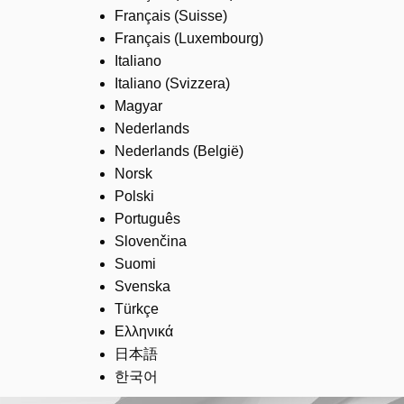
Français (Suisse)
Français (Luxembourg)
Italiano
Italiano (Svizzera)
Magyar
Nederlands
Nederlands (België)
Norsk
Polski
Português
Slovenčina
Suomi
Svenska
Türkçe
Ελληνικά
日本語
한국어