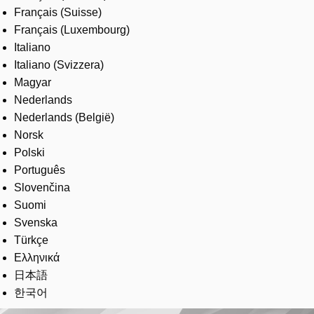
Français (Suisse)
Français (Luxembourg)
Italiano
Italiano (Svizzera)
Magyar
Nederlands
Nederlands (België)
Norsk
Polski
Português
Slovenčina
Suomi
Svenska
Türkçe
Ελληνικά
日本語
한국어