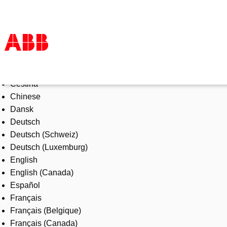
Select Language
Products & Solutions
Čeština
Industries
Chinese
Services
Dansk
About us
Deutsch
Where to buy
Deutsch (Schweiz)
Contact us
Deutsch (Luxemburg)
Careers
English
English (Canada)
Español
Français
Français (Belgique)
Français (Canada)